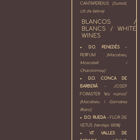
CANTAPERDIUS
(Sumoll,
Ull de llebre)
BLANCOS /
BLANCS / WHITE
WINES
D.O. PENEDÈS
–
PERFUM
(Macabeu,
Moscatell i
Chardonnay)
D.O. CONCA DE
BARBERÁ
– JOSEP
FORASTER "els nanos"
(Macabeu i Garnatxa
Blanc)
D.O. RUEDA
– FLOR DE
VETUS
(Verdejo 100%)
V.T. VALLES DE