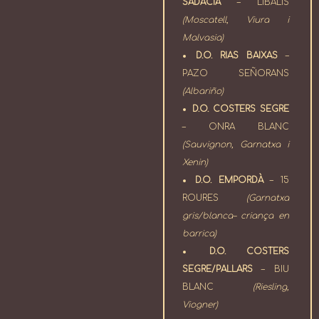
SADACIA
– LIBALIS
(Moscatell, Viura i
Malvasia)
D.O. RIAS BAIXAS
–
PAZO SEÑORANS
(Albariño)
D.O. COSTERS SEGRE
– ONRA BLANC
(Sauvignon, Garnatxa i
Xenin)
D.O. EMPORDÀ
– 15
ROURES
(Garnatxa
gris/blanca– criança en
barrica)
D.O. COSTERS
SEGRE/PALLARS
– BIU
BLANC
(Riesling,
Viogner)