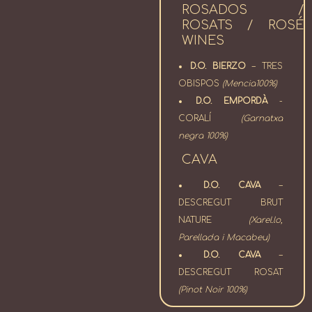
ROSADOS /
ROSATS / ROSÉ
WINES
D.O. BIERZO
– TRES
OBISPOS
(Mencia100%)
D.O. EMPORDÀ
-
CORALÍ
(Garnatxa
negra 100%)
CAVA
D.O. CAVA
–
DESCREGUT BRUT
NATURE
(Xarel.lo,
Parellada i Macabeu)
D.O. CAVA
–
DESCREGUT ROSAT
(Pinot Noir 100%)