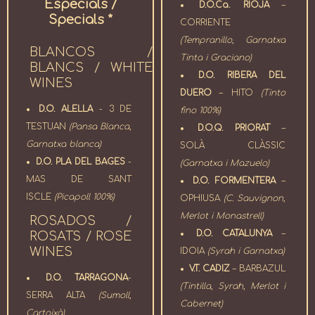
Especials /
D.O.Ca. RIOJA
–
Specials *
CORRIENTE
(Tempranillo, Garnatxa
BLANCOS /
Tinta i Graciano)
BLANCS / WHITE
D.O. RIBERA DEL
WINES
DUERO
– HITO
(Tinto
D.O. ALELLA
- 3 DE
fino 100%)
TESTUAN
(Pansa Blanca,
D.O.Q. PRIORAT
–
Garnatxa blanca)
SOLÀ CLÀSSIC
D.O. PLA DEL BAGES
-
(Garnatxa i Mazuelo)
MAS DE SANT
D.O. FORMENTERA
–
ISCLE
(Picapoll 100%)
OPHIUSA
(C. Sauvignon,
Merlot i Monastrell)
ROSADOS /
D.O. CATALUNYA
–
ROSATS / ROSE
WINES
IDOIA
(Syrah i Garnatxa)
V.T. CADIZ
– BARBAZUL
D.O. TARRAGONA
-
(Tintilla, Syrah, Merlot i
SERRA ALTA
(Sumoll,
Cabernet)
Cartoixà)