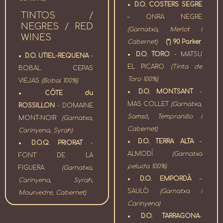
D.O. COSTERS SEGRE
TINTOS /
– ONRA NEGRE
NEGRES / RED
(Garnatxa, Merlot i
WINES
Cabernet)
(*) 90 Parker
D.O. TORO
- MATSU
D.O. UTIEL-REQUENA
-
EL PICARO
(Tinta de
BOBAL CEPAS
Toro 100%)
VIEJAS
(Bobal 100%)
D.O. MONTSANT
-
CÔTE du
MAS COLLET
(Garnatxa,
ROSSILLON
- DOMAINE
Samsó, Tempranillo i
MONT-NOIR
(Garnatxa,
Cabernet)
Carinyena, Syrah)
D.O. TERRA ALTA
-
D.O.Q. PRIORAT
-
ALMODÍ
(Garnatxa
FONT DE LA
peluda 100%)
FIGUERA
(Garnatxa,
D.O. EMPORDÀ
–
Carinyena, Syrah,
SAULÒ
(Garnatxa i
Mourvedre, Cabernet)
Carinyena)
D.O. TARRAGONA
-